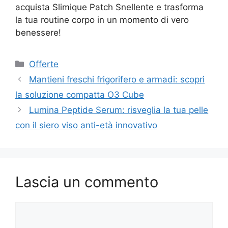
acquista Slimique Patch Snellente e trasforma
la tua routine corpo in un momento di vero
benessere!
Categorie
Offerte
Mantieni freschi frigorifero e armadi: scopri
la soluzione compatta O3 Cube
Lumina Peptide Serum: risveglia la tua pelle
con il siero viso anti-età innovativo
Lascia un commento
Commento