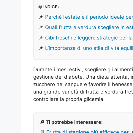
📖 INDICE:
📌
Perché l’estate è il periodo ideale pe
📌
Quali frutta e verdura scegliere in es
📌
Cibi freschi e leggeri: strategie per l
📌
L’importanza di uno stile di vita equi
Durante i mesi estivi, scegliere gli alimen
gestione del diabete. Una dieta attenta, inf
zucchero nel sangue e favorire il benesser
una grande varietà di frutta e verdura fres
controllare la propria glicemia.
🔎 Ti potrebbe interessare:
📄 Frutta di stagione più efficace per 